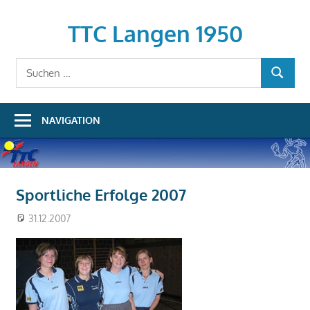
Zum
Inhalt
TTC Langen 1950
springen
Suchen
SUCHEN
nach:
NAVIGATION
Sportliche Erfolge 2007
31.12.2007
Martin
Sportliche Erfolge