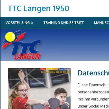
Zum
TTC Langen 1950
Inhalt
springen
VORSTELLUNG
TRAINING UND BEITRITT
MANNSC
Datensch
Diese Datenschutz
personenbezogene
mit ihm verbunden
unser Social Medi