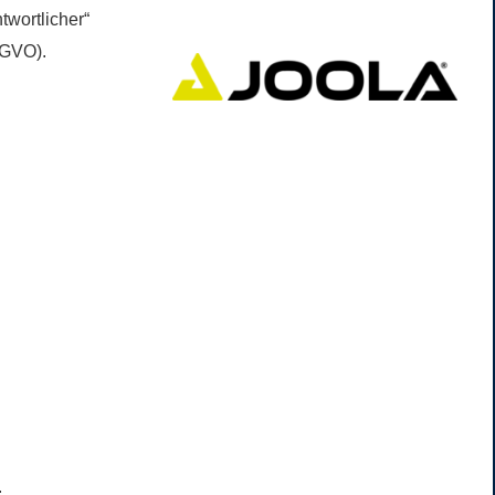
twortlicher“
SGVO).
.