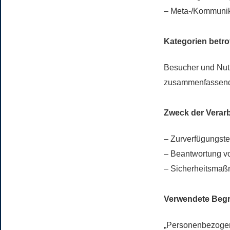
– Meta-/Kommunika
Kategorien betr
Besucher und Nut
zusammenfassend 
Zweck der Verar
– Zurverfügungste
– Beantwortung v
– Sicherheitsma
Verwendete Begri
„Personenbezogene 