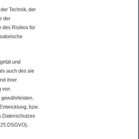
der Technik, der
e der
 des Risikos für
satorische
rität und
ls auch des sie
nd ihrer
g von
 gewährleisten.
Entwicklung, bzw.
s Datenschutzes
t. 25 DSGVO).