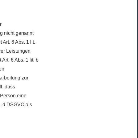
r
g nicht genannt
rt. 6 Abs. 1 lit.
rer Leistungen
t. 6 Abs. 1 lit. b
en
rarbeitung zur
ll, dass
 Person eine
it. d DSGVO als