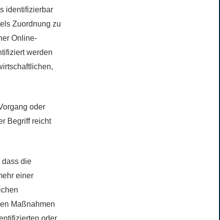
 identifizierbar
ttels Zuordnung zu
er Online-
ifiziert werden
irtschaftlichen,
e Vorgang oder
Begriff reicht
 dass die
ehr einer
lichen
schen Maßnahmen
ntifizierten oder