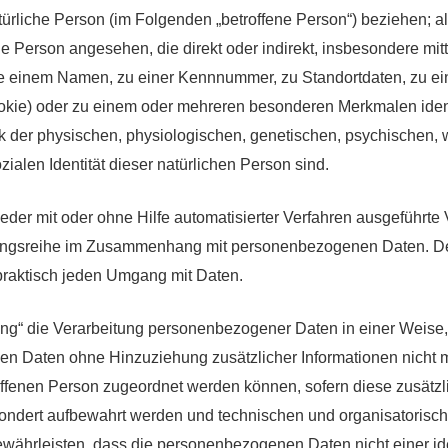
atürliche Person (im Folgenden „betroffene Person“) beziehen; als
he Person angesehen, die direkt oder indirekt, insbesondere mi
e einem Namen, zu einer Kennnummer, zu Standortdaten, zu ein
kie) oder zu einem oder mehreren besonderen Merkmalen ident
k der physischen, physiologischen, genetischen, psychischen, w
ozialen Identität dieser natürlichen Person sind.
 jeder mit oder ohne Hilfe automatisierter Verfahren ausgeführt
angsreihe im Zusammenhang mit personenbezogenen Daten. Der 
praktisch jeden Umgang mit Daten.
g“ die Verarbeitung personenbezogener Daten in einer Weise,
n Daten ohne Hinzuziehung zusätzlicher Informationen nicht m
offenen Person zugeordnet werden können, sofern diese zusätz
sondert aufbewahrt werden und technischen und organisatori
ewährleisten, dass die personenbezogenen Daten nicht einer ide