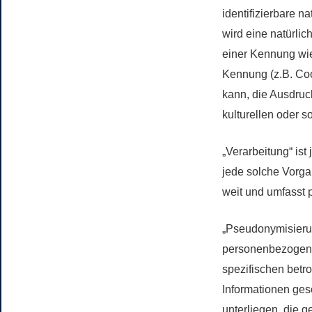
identifizierbare n
wird eine natürlic
einer Kennung wi
Kennung (z.B. Coo
kann, die Ausdruc
kulturellen oder s
„Verarbeitung“ ist
jede solche Vorg
weit und umfasst 
„Pseudonymisierun
personenbezogene
spezifischen betr
Informationen ge
unterliegen, die g