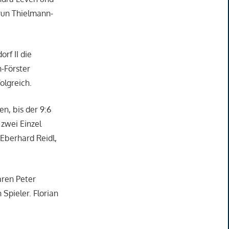
drun Thielmann-
rf II die
n-Förster
olgreich.
n, bis der 9:6
zwei Einzel
 Eberhard Reidl,
aren Peter
Spieler. Florian