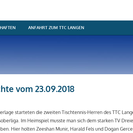
HAFTEN
ANFAHRT ZUM TTC LANGEN
chte vom 23.09.2018
arsten Koschinski
aison 2018/2019
,
Spielberichte
erlage starteten die zweiten Tischtennis-Herren des TTC Lang
soberliga. Im Heimspiel musste man sich dem starken TV Dreie
ben. Hier holten Zeeshan Munir, Harald Fels und Dogan Gercek