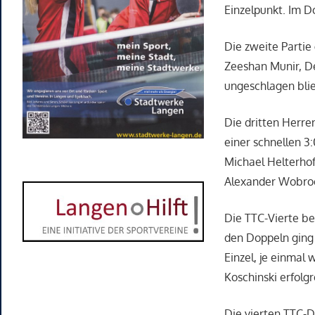
Einzelpunkt. Im 
Die zweite Parti
Zeeshan Munir, De
ungeschlagen blie
Die dritten Herre
einer schnellen 3
Michael Helterhof
Alexander Wobrock
Die TTC-Vierte be
den Doppeln ging 
Einzel, je einmal
Koschinski erfolg
Die vierten TTC-D