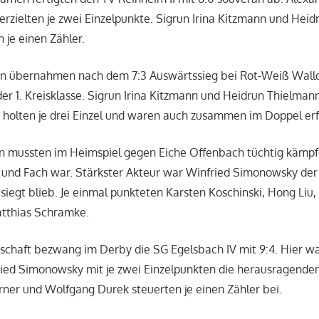
 erzielten je zwei Einzelpunkte. Sigrun Irina Kitzmann und Hei
 je einen Zähler.
n übernahmen nach dem 7:3 Auswärtssieg bei Rot-Weiß Walldo
er 1. Kreisklasse. Sigrun Irina Kitzmann und Heidrun Thielman
, holten je drei Einzel und waren auch zusammen im Doppel erf
n mussten im Heimspiel gegen Eiche Offenbach tüchtig kämpfe
 und Fach war. Stärkster Akteur war Winfried Simonowsky der 
egt blieb. Je einmal punkteten Karsten Koschinski, Hong Liu,
atthias Schramke.
schaft bezwang im Derby die SG Egelsbach IV mit 9:4. Hier w
ied Simonowsky mit je zwei Einzelpunkten die herausragenden 
rner und Wolfgang Durek steuerten je einen Zähler bei.