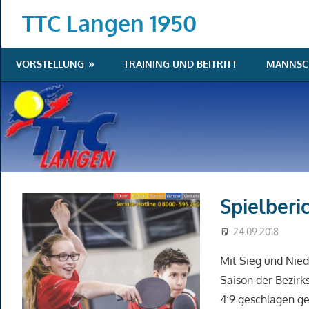
Zum
TTC Langen 1950
Inhalt
springen
VORSTELLUNG
TRAINING UND BEITRITT
MANNSC
Spielberi
24.09.2018
K
S
Mit Sieg und Nied
Saison der Bezirk
4:9 geschlagen ge