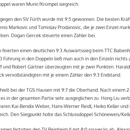
Doppel waren Munir/Krümpel siegreich.
e gegen den SV Fürth wurde mit 9:5 gewonnen. Die besten Krä
nis Markovic und Tomislav Prodanovic, die je zwei Einzel mar
ben. Dogan Gercek steuerte einen Zähler bei.
n feierten einen deutlichen 9:3 Auswärtssieg beim TTC Baben
:0 Führung in den Doppeln ließ man auch in den Einzeln nichts
f und Robert Gärtner überzeugten mit je zwei Punkten. Harald
 vervollständigten mit je einem Zähler den 9:3 Endstand.
hielt bei der TGS Hausen mit 9:7 die Oberhand. Nach einem 2:
es in der gesamten Partie sehr ausgeglichen zu. Hong Liu ver
 waren Kai-Bendix Weber, Hans-Werner Reidl, Heiko Keller und
reich. Den Siegpunkt holte das Schlussdoppel Schöneweis/Kell
amen fertigten den TV Reinheim II mit 8:0 souverän ab. Alex