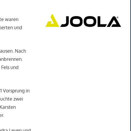
fte waren
kierten und
hausen. Nach
 anbrennen.
 Fels und
1 Vorsprung in
buchte zwei
 Karsten
er.
andra Leven und