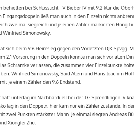
n behielten bei Schlusslicht TV Bieber IV mit 9:2 klar die Obe
n Eingangsdoppeln ließ man auch in den Einzeln nichts anbren
eich zweimal siegreich und je einen Zähler markierten Hong Liu
nd Winfried Simonowsky.
at sich beim 9:6 Heimsieg gegen den Vorletzten DJK Spvgg. Mü
m 2:1 Vorsprung in den Doppeln konnte man sich vor allen Din
ias Schramke verlassen, die zusammen vier Einzelpunkte holt
eben. Winfried Simonowsky, Said Allem und Hans-Joachim Ho
 mit je einem Zähler den 9:6 Endstand.
haft unterlag im Nachbarduell bei der TG Sprendlingen IV kna
o lag in den Doppeln, hier kam nur ein Zähler zustande. In de
t zwei Punkten stärkster Mann. Je einmal siegten Andreas Bü
und Xiongfei Zhu.