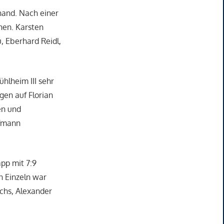
rhand. Nach einer
nen. Karsten
, Eberhard Reidl,
hlheim III sehr
gen auf Florian
en und
ffmann
pp mit 7:9
n Einzeln war
chs, Alexander