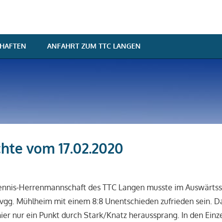
HAFTEN
ANFAHRT ZUM TTC LANGEN
chte vom 17.02.2020
artin
aison 2019/2020
,
Spielberichte
,
Teaser im rechten Bereich
tennis-Herrenmannschaft des TTC Langen musste im Auswärtss
vgg. Mühlheim mit einem 8:8 Unentschieden zufrieden sein. D
ier nur ein Punkt durch Stark/Knatz heraussprang. In den Ein