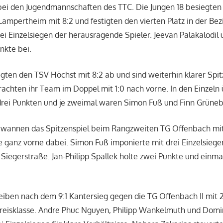
 bei den Jugendmannschaften des TTC. Die Jungen 18 besiegten
Lampertheim mit 8:2 und festigten den vierten Platz in der Bez
ei Einzelsiegen der herausragende Spieler. Jeevan Palakalodil 
nkte bei.
igten den TSV Höchst mit 8:2 ab und sind weiterhin klarer Spit
chten ihr Team im Doppel mit 1:0 nach vorne. In den Einzeln
 drei Punkten und je zweimal waren Simon Fuß und Finn Grüneb
gewannen das Spitzenspiel beim Rangzweiten TG Offenbach mit
lle ganz vorne dabei. Simon Fuß imponierte mit drei Einzelsieg
 Siegerstraße. Jan-Philipp Spallek holte zwei Punkte und einma
bleiben nach dem 9:1 Kantersieg gegen die TG Offenbach II mit 
. Kreisklasse. Andre Phuc Nguyen, Philipp Wankelmuth und Do