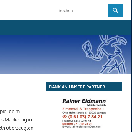
Suchen
SUCHEN
nach:
DANK AN UNSERE PARTNER
piel beim
as Manko lag in
zeln überzeugten