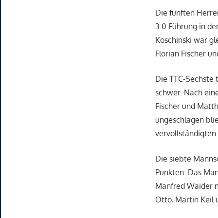
Die fünften Herre
3:0 Führung in de
Koschinski war gl
Florian Fischer u
Die TTC-Sechste t
schwer. Nach eine
Fischer und Matth
ungeschlagen bli
vervollständigten
Die siebte Mannsc
Punkten. Das Mank
Manfred Waider mi
Otto, Martin Keil 