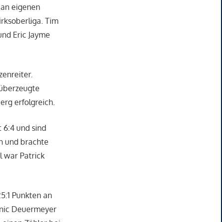
 an eigenen
irksoberliga. Tim
und Eric Jayme
zenreiter.
 überzeugte
erg erfolgreich.
 6:4 und sind
en und brachte
l war Patrick
25:1 Punkten an
minic Deuermeyer