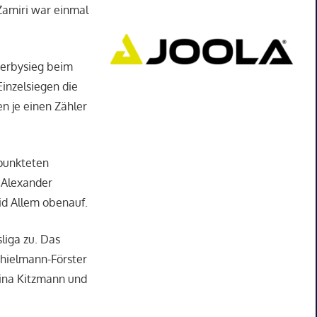
 Zamiri war einmal
Derbysieg beim
inzelsiegen die
n je einen Zähler
 punkteten
e Alexander
id Allem obenauf.
liga zu. Das
hielmann-Förster
Irina Kitzmann und