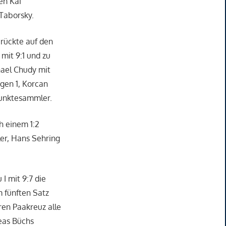
en Kai
Taborsky.
rückte auf den
 mit 9:1 und zu
hael Chudy mit
gen 1, Korcan
Punktesammler.
h einem 1:2
er, Hans Sehring
I mit 9:7 die
 fünften Satz
en Paakreuz alle
eas Büchs