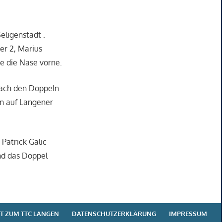
eligenstadt .
er 2, Marius
te die Nase vorne.
nach den Doppeln
ren auf Langener
Patrick Galic
und das Doppel
T ZUM TTC LANGEN
DATENSCHUTZERKLÄRUNG
IMPRESSUM