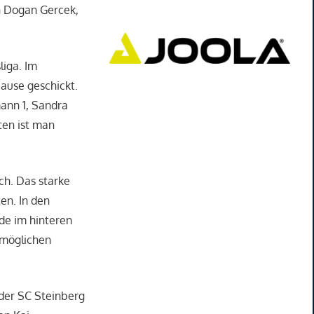
en Dogan Gercek,
liga. Im
ause geschickt.
mann 1, Sandra
ten ist man
ch. Das starke
en. In den
de im hinteren
 möglichen
 der SC Steinberg