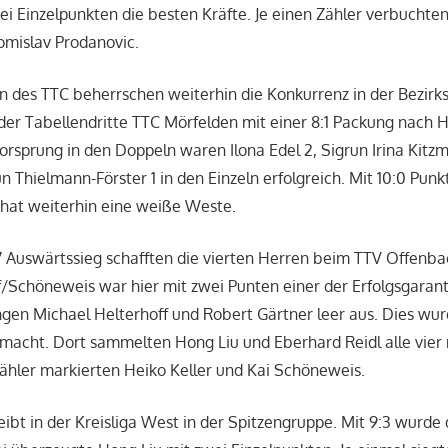
ei Einzelpunkten die besten Kräfte. Je einen Zähler verbucht
omislav Prodanovic.
 des TTC beherrschen weiterhin die Konkurrenz in der Bezirks
er Tabellendritte TTC Mörfelden mit einer 8:1 Packung nach H
rsprung in den Doppeln waren Ilona Edel 2, Sigrun Irina Kitz
n Thielmann-Förster 1 in den Einzeln erfolgreich. Mit 10:0 Punk
 hat weiterhin eine weiße Weste.
 Auswärtssieg schafften die vierten Herren beim TTV Offenba
/Schöneweis war hier mit zwei Punten einer der Erfolgsgarant
ngen Michael Helterhoff und Robert Gärtner leer aus. Dies wur
macht. Dort sammelten Hong Liu und Eberhard Reidl alle vier
Zähler markierten Heiko Keller und Kai Schöneweis.
eibt in der Kreisliga West in der Spitzengruppe. Mit 9:3 wurde