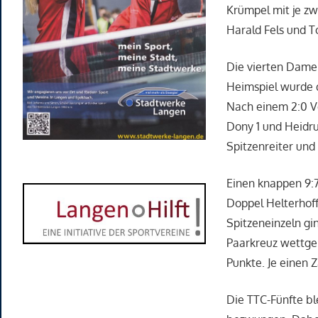
Krümpel mit je zw
Harald Fels und T
Die vierten Damen
Heimspiel wurde d
Nach einem 2:0 Vo
Dony 1 und Heidru
Spitzenreiter und
Einen knappen 9:7
Doppel Helterhoff
Spitzeneinzeln gi
Paarkreuz wettge
Punkte. Je einen 
Die TTC-Fünfte bl