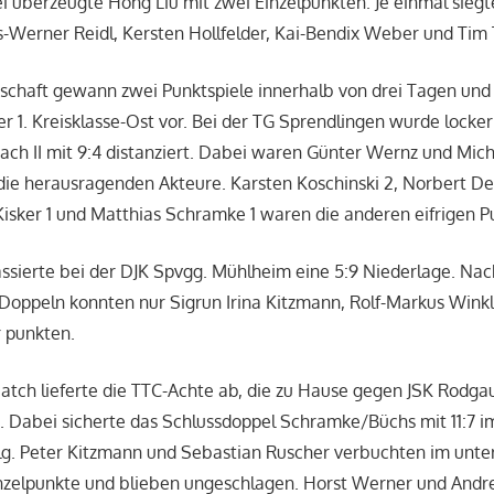
überzeugte Hong Liu mit zwei Einzelpunkten. Je einmal siegt
Werner Reidl, Kersten Hollfelder, Kai-Bendix Weber und Tim 
schaft gewann zwei Punktspiele innerhalb von drei Tagen und 
er 1. Kreisklasse-Ost vor. Bei der TG Sprendlingen wurde locker
ch II mit 9:4 distanziert. Dabei waren Günter Wernz und Mic
 die herausragenden Akteure. Karsten Koschinski 2, Norbert De
 Kisker 1 und Matthias Schramke 1 waren die anderen eifrigen 
ssierte bei der DJK Spvgg. Mühlheim eine 5:9 Niederlage. Nac
Doppeln konnten nur Sigrun Irina Kitzmann, Rolf-Markus Winkl
 punkten.
tch lieferte die TTC-Achte ab, die zu Hause gegen JSK Rodgau 
 Dabei sicherte das Schlussdoppel Schramke/Büchs mit 11:7 im
lg. Peter Kitzmann und Sebastian Ruscher verbuchten im unter
inzelpunkte und blieben ungeschlagen. Horst Werner und Andr