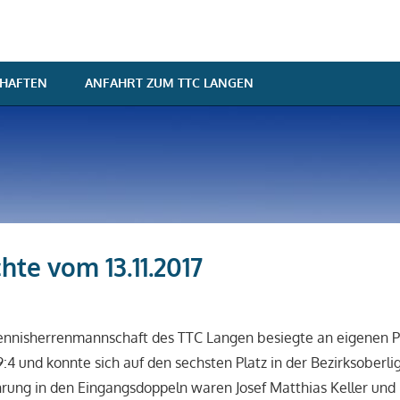
HAFTEN
ANFAHRT ZUM TTC LANGEN
hte vom 13.11.2017
sten Koschinski
son 2017/2018
,
Spielberichte
tennisherrenmannschaft des TTC Langen besiegte an eigenen P
4 und konnte sich auf den sechsten Platz in der Bezirksoberli
hrung in den Eingangsdoppeln waren Josef Matthias Keller und