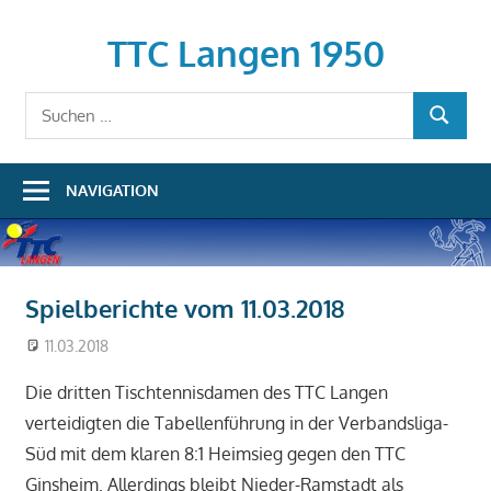
Zum
Inhalt
TTC Langen 1950
springen
Suchen
SUCHEN
nach:
NAVIGATION
Spielberichte vom 11.03.2018
11.03.2018
Karsten Koschinski
Saison 2017/2018
,
Spielberichte
Die dritten Tischtennisdamen des TTC Langen
verteidigten die Tabellenführung in der Verbandsliga-
Süd mit dem klaren 8:1 Heimsieg gegen den TTC
Ginsheim. Allerdings bleibt Nieder-Ramstadt als