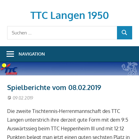
Zum
Inhalt
TTC Langen 1950
springen
Suchen
SUCHEN
nach:
NAVIGATION
Spielberichte vom 08.02.2019
09.02.2019
Martin
Saison 2018/2019
,
Spielberichte
,
Teaser im
rechten Bereich
Die zweite Tischtennis-Herrenmannschaft des TTC
Langen unterstrich ihre derzeit gute Form mit dem 9:5
Auswärtssieg beim TTC Heppenheim III und mit 12:12
Punkten belegt man jetzt einen guten sechsten Platz in