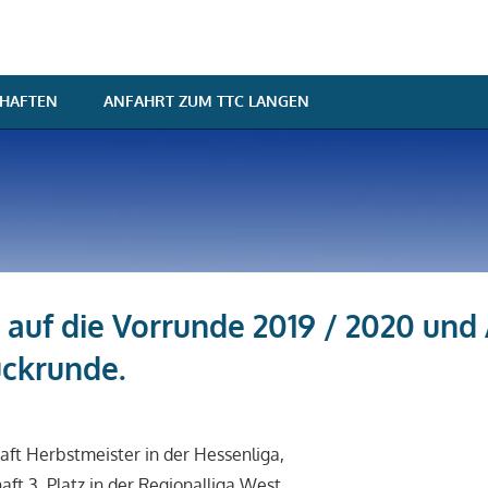
HAFTEN
ANFAHRT ZUM TTC LANGEN
 auf die Vorrunde 2019 / 2020 und
ückrunde.
rtin
ronik
,
Neuigkeiten
,
Sportliche Erfolge
ft Herbstmeister in der Hessenliga,
t 3. Platz in der Regionalliga West