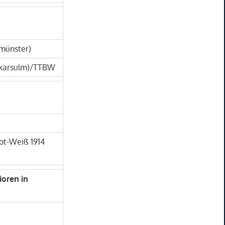
lmünster)
eckarsulm)/TTBW
Rot-Weiß 1914
ioren in