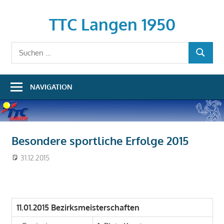
Zum
Inhalt
TTC Langen 1950
springen
Suchen
SUCHEN
nach:
NAVIGATION
Besondere sportliche Erfolge 2015
31.12.2015
Martin
Sportliche Erfolge
11.01.2015 Bezirksmeisterschaften