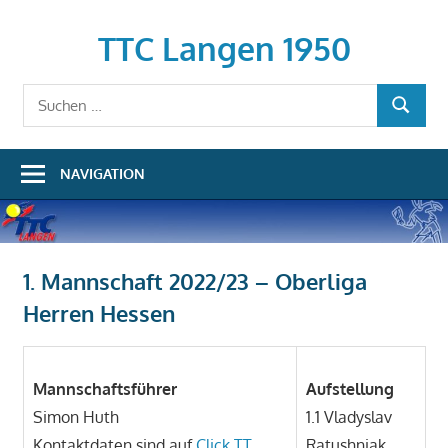
Zum
Inhalt
TTC Langen 1950
springen
Suchen
SUCHEN
nach:
NAVIGATION
1. Mannschaft 2022/23 – Oberliga
Herren Hessen
Mannschaftsführer
Aufstellung
Simon Huth
1.1 Vladyslav
Kontaktdaten sind auf
Click TT
Ratushniak